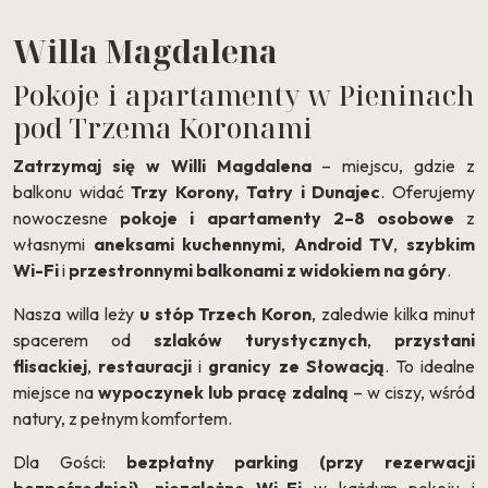
Willa Magdalena
Pokoje i apartamenty w Pieninach
pod Trzema Koronami
Zatrzymaj się w Willi Magdalena
– miejscu, gdzie z
balkonu widać
Trzy Korony, Tatry i Dunajec
. Oferujemy
nowoczesne
pokoje i apartamenty 2–8 osobowe
z
własnymi
aneksami kuchennymi
,
Android TV
,
szybkim
Wi-Fi
i
przestronnymi balkonami z widokiem na góry
.
Nasza willa leży
u stóp Trzech Koron
, zaledwie kilka minut
spacerem od
szlaków turystycznych
,
przystani
flisackiej
,
restauracji
i
granicy ze Słowacją
. To idealne
miejsce na
wypoczynek lub pracę zdalną
– w ciszy, wśród
natury, z pełnym komfortem.
Dla Gości:
bezpłatny parking (przy rezerwacji