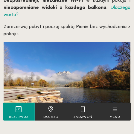
bezpośredniej)
,
niezależne Wi-Fi
w każdym pokoju i
niezapomniane widoki z każdego balkonu
.
Dlaczego
warto?
Zarezerwuj pobyt i poczuj spokój Pienin bez wychodzenia z
pokoju.
REZERWUJ
DOJAZD
ZADZWOŃ
MENU